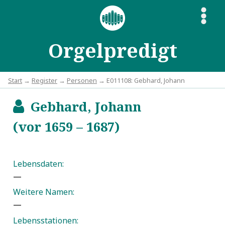
S
Orgelpredigt
Start
→
Register
→
Personen
→ E011108: Gebhard, Johann
Gebhard, Johann
b
(vor 1659 – 1687)
Lebensdaten:
—
Weitere Namen:
—
Lebensstationen: