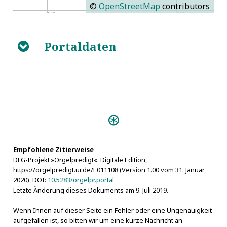
©
OpenStreetMap
contributors
Portaldaten
B
Predigten:
Geistlich= und Gott
wohlgefälliges Lob- und Danck-Opffer (Bayreuth
1680)
Empfohlene Zitierweise
DFG-Projekt »Orgelpredigt«. Digitale Edition,
https://orgelpredigt.ur.de/E011108 (Version 1.00 vom 31. Januar
2020). DOI:
10.5283/orgelpr.portal
Letzte Änderung dieses Dokuments am 9. Juli 2019.
Wenn Ihnen auf dieser Seite ein Fehler oder eine Ungenauigkeit
aufgefallen ist, so bitten wir um eine kurze Nachricht an