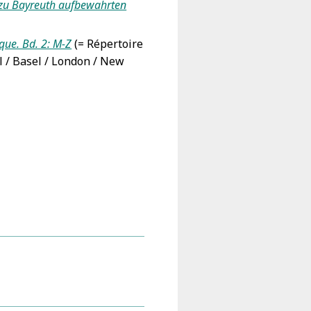
k zu Bayreuth aufbewahrten
que. Bd. 2: M-Z
(= Répertoire
l / Basel / London / New