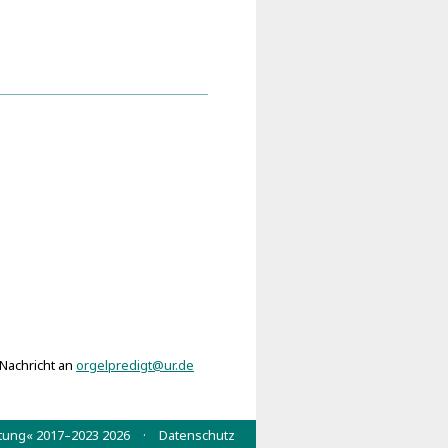
ührtes Orgel=Werck
na Templi (Nürnberg 1621)
 Nachricht an
orgelpredigt@ur.de
n
[1]
Zahn
wertung« 2017–2023 2026 ·
Datenschutz