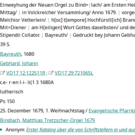
Einweyhung der Neuen Orgel zu Bind=
|
lach/ am Ersten He
Mittag/
|
in Volckreicher Versammlung/ Anno 1679.
|
vorges
Melchior Vetterlein/
|
h[oc] t[empore] Hochfürstl[ich] Bran
Mit=Diener
|
am H[eiligen] Wort Gottes daselbsten/ und d
Stipendii Collator.
|
Bayreuth/
|
Gedruckt bey Johann Gebh
39 S.
Bayreuth
, 1680
Gebhard, Johann
VD17 12:122511R
;
VD17 29:721065L
c.e- r-en l-i- li(1 3 1680A
lutherisch
Ps 150
25. Dezember 1679, 1. Weihnachtstag /
Evangelische Pfarrk
Bindlach, Matthias Tretzscher-Orgel 1679
Anonym:
Erster Katalog über die von Schriftstellern in und 
5