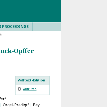
D PROCEEDINGS
0)
anck-Opffer
Volltext-Edition
E
Aufrufen
fer/
|
Orgel-Predigt/
|
Bey