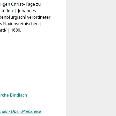
iligen Christ=Tage zu
tellet/
|
Johannes
denb[urgisch] verordneter
es Fladensteinischen
|
ard/
|
1680.
irche Bindlach
aus dem Ober-Mainkreise