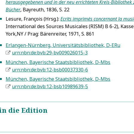
herausgegebenen und in der neu errichteten Kreis-Bibliothe
Bücher
, Bayreuth, 1836, S. 22
Lesure, François (Hrsg.):
Ecrits imprimés concernant la musi
5
International des Sources Musicales (RISM) B 6-2), Kasse
York,NY / Prag: Bärenreiter, 1971, S. 861
Erlangen-Nürnberg, Universitätsbibliothek, D-ERu
5
urn:nbn:de:bvb:29-bv009026015-3
München, Bayerische Staatsbibliothek, D-Mbs
5
urn:nbn:de:bvb:12-bsb00037330-6
München, Bayerische Staatsbibliothek, D-Mbs
5
urn:nbn:de:bvb:12-bsb10989639-5
in die Edition
Johann Melchior Vetterleins
L