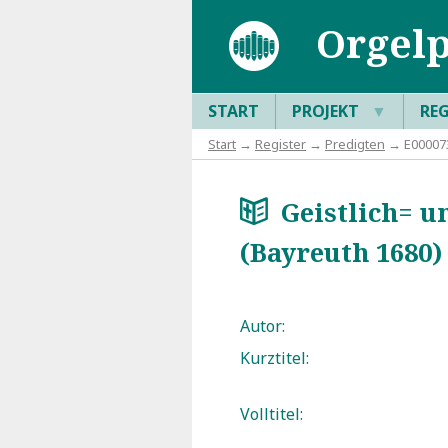
Orgelp
START
PROJEKT
▼
RE
Start
→
Register
→
Predigten
→ E000073:
Geistlich= un
a
(Bayreuth 1680)
Autor:
Kurztitel:
Volltitel: