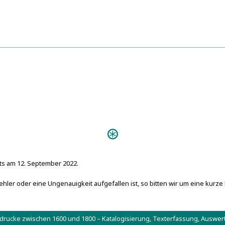
8
bs):
.7
Predigten:
Ein wolger
 (D-ERu):
(Königsberg 1721)
othek,
Coro
Personen:
Augustinus, Aurelius
s am 12. September 2022.
Basilius
Epiktet
hler oder eine Ungenauigkeit aufgefallen ist, so bitten wir um eine kurze
Lindenfels, Jobst Bernhard von
Lindenfels, Johann Achatius vo
Johannes 
L
Luther, Martin
tdrucke zwischen 1600 und 1800 – Katalogisierung, Texterfassung, Aus