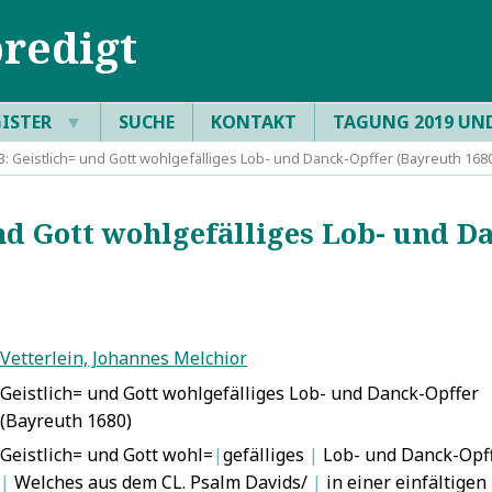
redigt
GISTER
▼
SUCHE
KONTAKT
TAGUNG 2019 UN
 Geistlich= und Gott wohlgefälliges Lob- und Danck-Opffer (Bayreuth 168
d Gott wohlgefälliges Lob- und D
Vetterlein, Johannes Melchior
Geistlich= und Gott wohlgefälliges Lob- und Danck-Opffer
(Bayreuth 1680)
Geistlich= und Gott wohl=
|
gefälliges
|
Lob- und Danck-Opf
|
Welches aus dem CL. Psalm Davids/
|
in einer einfältigen