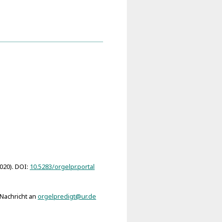
 Exhibens Symbola,
quam formae varietate,
as dem Allmächtigen
a.)
2020). DOI:
10.5283/orgelpr.portal
 Nachricht an
orgelpredigt@ur.de