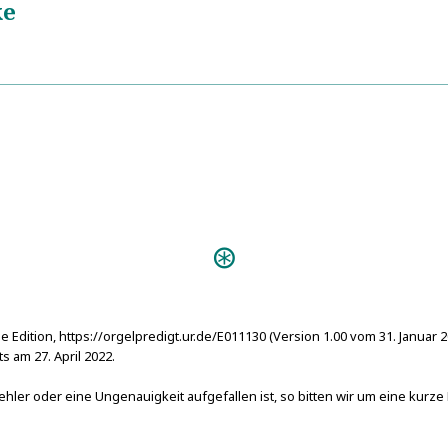
ke
Speculum Imaginum Veritatis Occultae.
5
Emblemata, Hieroglyphica, Aenigmata, Omni Tam Materiae, 
Exemplis Simul, Ac Praeceptis Illustatum
Predigten:
D
abzustattende Lob (Altenburg s.
e Edition, https://orgelpredigt.ur.de/E011130 (Version 1.00 vom 31. Januar 
 am 27. April 2022.
hler oder eine Ungenauigkeit aufgefallen ist, so bitten wir um eine kurze