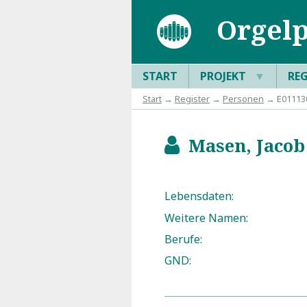
Orgelp
START
PROJEKT
▼
RE
Start
→
Register
→
Personen
→ E011130
Masen, Jacob 
b
Lebensdaten:
Weitere Namen:
Berufe:
GND: