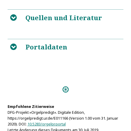
Quellen und Literatur
B
5
https://de.wikipedia.org/wiki/Alexander_(Polen)
Portaldaten
B
Predigten:
Geistlich= und Gott
wohlgefälliges Lob- und Danck-Opffer (Bayreuth
1680)
Empfohlene Zitierweise
DFG-Projekt »Orgelpredigt«. Digitale Edition,
https://orgelpredigt.ur.de/E011166 (Version 1.00 vom 31. Januar
2020). DOI:
10.5283/orgelpr.portal
Letzte Änderung dieses Dokuments am 30. Juli 2019.