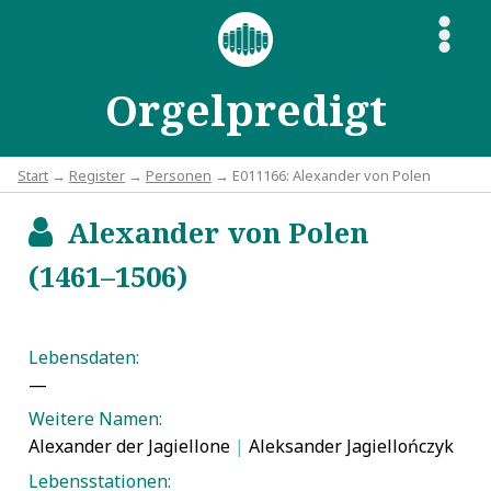
S
Orgelpredigt
Start
→
Register
→
Personen
→ E011166: Alexander von Polen
Alexander von Polen
b
(1461–1506)
Lebensdaten:
—
Weitere Namen:
Alexander der Jagiellone
|
Aleksander Jagiellończyk
Lebensstationen: