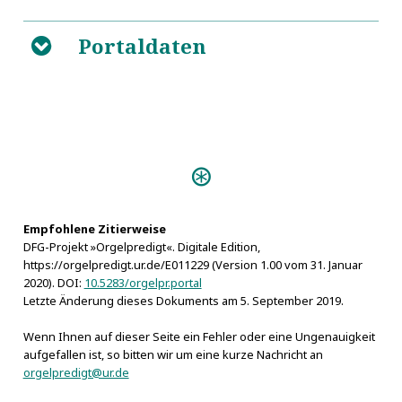
Portaldaten
B
Predigten:
Das fröliche Halleluja (Wittenberg
1675)
Empfohlene Zitierweise
DFG-Projekt »Orgelpredigt«. Digitale Edition,
https://orgelpredigt.ur.de/E011229 (Version 1.00 vom 31. Januar
2020). DOI:
10.5283/orgelpr.portal
Letzte Änderung dieses Dokuments am 5. September 2019.
Wenn Ihnen auf dieser Seite ein Fehler oder eine Ungenauigkeit
aufgefallen ist, so bitten wir um eine kurze Nachricht an
orgelpredigt@ur.de