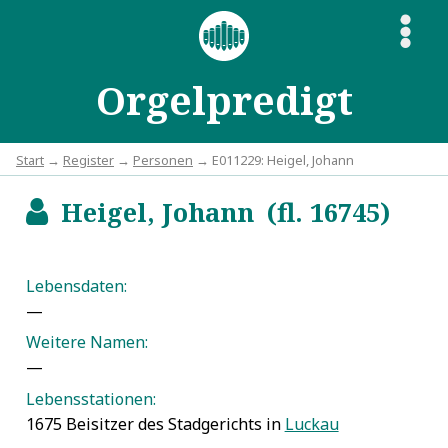
S
Orgelpredigt
Start
→
Register
→
Personen
→ E011229: Heigel, Johann
Heigel, Johann (fl. 16745)
b
Lebensdaten:
—
Weitere Namen:
—
Lebensstationen:
1675 Beisitzer des Stadgerichts in
Luckau