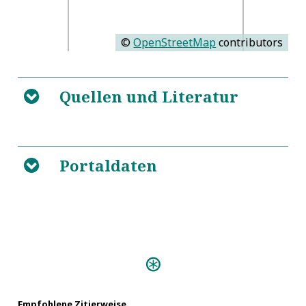
©
OpenStreetMap
contributors
Quellen und Literatur
B
https://de.wikipedia.org/wiki/Werner_Fabricius
5
Portaldaten
B
Predigten:
Das Gott=Lob=Schallende
Hosianna (Leipzig 1671)
Empfohlene Zitierweise