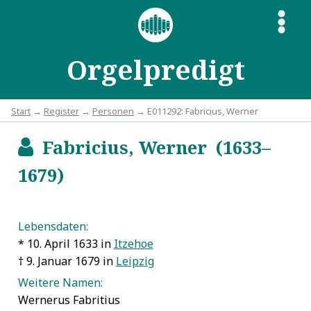
S
Orgelpredigt
Start
→
Register
→
Personen
→ E011292: Fabricius, Werner
Fabricius, Werner (1633–
b
1679)
Lebensdaten:
* 10. April 1633 in
Itzehoe
† 9. Januar 1679 in
Leipzig
Weitere Namen:
Wernerus Fabritius