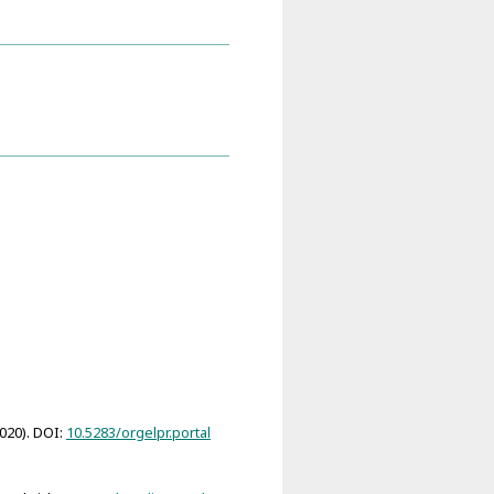
clesiastica (Stettin 1628)
2020). DOI:
10.5283/orgelpr.portal