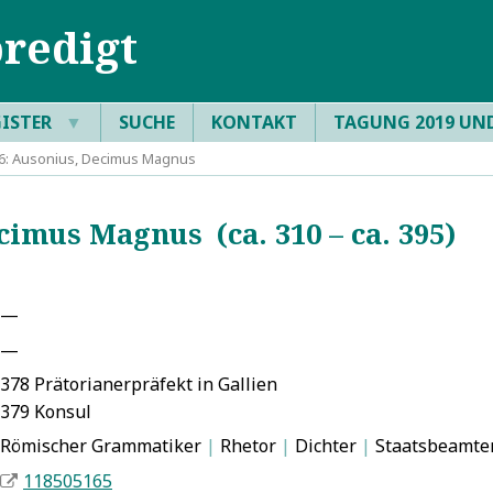
redigt
GISTER
▼
SUCHE
KONTAKT
TAGUNG 2019 UN
: Ausonius, Decimus Magnus
imus Magnus (ca. 310 – ca. 395)
—
—
378 Prätorianerpräfekt in Gallien
379 Konsul
Römischer Grammatiker
|
Rhetor
|
Dichter
|
Staatsbeamte
118505165