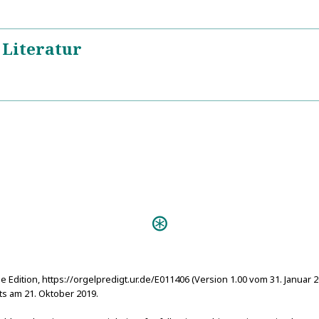
 Literatur
https://de.wikipedia.org/wiki/Ausonius
5
Predigten:
Musica ec
e Edition, https://orgelpredigt.ur.de/E011406 (Version 1.00 vom 31. Januar 
s am 21. Oktober 2019.