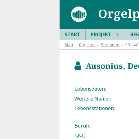
Orgelp
START
PROJEKT
▼
RE
Start
→
Register
→
Personen
→ E011406
Ausonius, Dec
b
Lebensdaten:
Weitere Namen:
Lebensstationen:
Berufe:
GND: