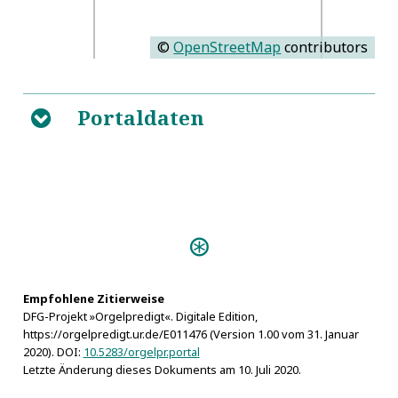
©
OpenStreetMap
contributors
Portaldaten
B
Predigten:
Encoenia HierOrganica (Halle
1664)
Empfohlene Zitierweise
Personen:
DFG-Projekt »Orgelpredigt«. Digitale Edition,
Konstantin V. von Byzanz
https://orgelpredigt.ur.de/E011476 (Version 1.00 vom 31. Januar
2020). DOI:
10.5283/orgelpr.portal
Letzte Änderung dieses Dokuments am 10. Juli 2020.