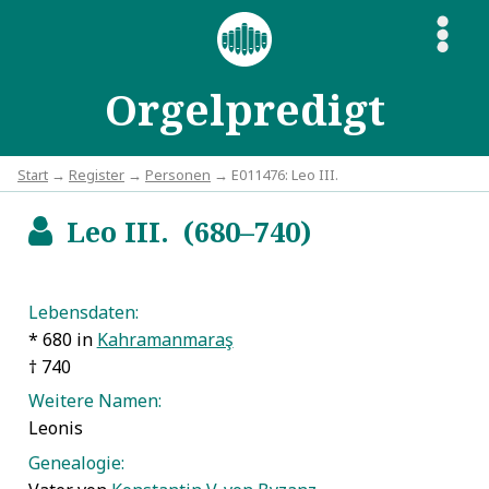
S
Orgelpredigt
Start
→
Register
→
Personen
→ E011476: Leo III.
Leo III. (680–740)
b
Lebensdaten:
* 680 in
Kahramanmaraş
† 740
Weitere Namen:
Leonis
Genealogie: