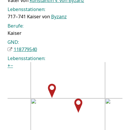
Vater von
Konstantin V. von Byzanz
Lebensstationen:
717–741 Kaiser von
Byzanz
Berufe:
Kaiser
GND:
118779540
Lebensstationen:
+
−