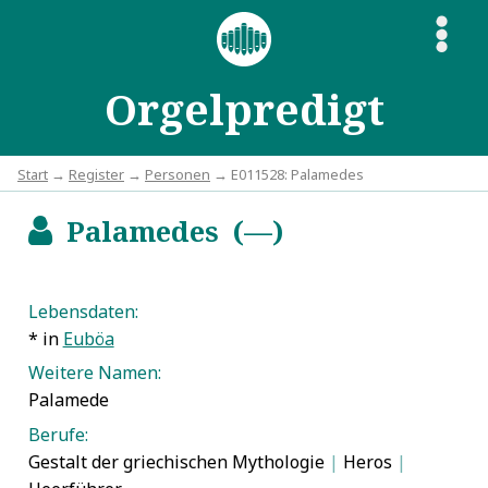
S
Orgelpredigt
Start
→
Register
→
Personen
→ E011528: Palamedes
Palamedes (—)
b
Lebensdaten:
* in
Euböa
Weitere Namen:
Palamede
Berufe:
Gestalt der griechischen Mythologie
|
Heros
|