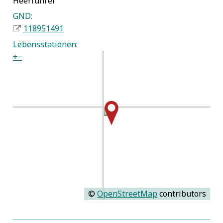
Heerführer
GND:
118951491
Lebensstationen:
+
−
©
OpenStreetMap
contributors