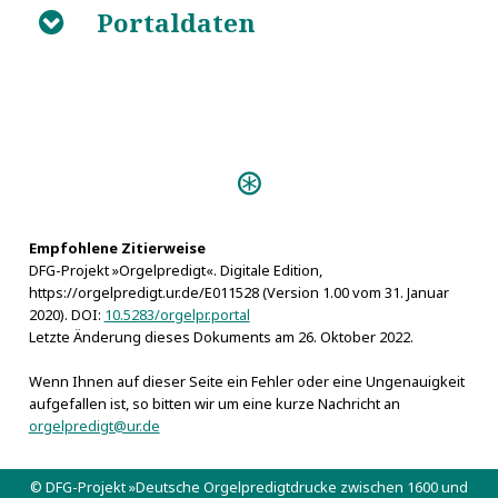
Portaldaten
B
Predigten:
Kostbare Bosische Orgel (Zwickau
1647)
Empfohlene Zitierweise
DFG-Projekt »Orgelpredigt«. Digitale Edition,
https://orgelpredigt.ur.de/E011528 (Version 1.00 vom 31. Januar
2020). DOI:
10.5283/orgelpr.portal
Letzte Änderung dieses Dokuments am 26. Oktober 2022.
Wenn Ihnen auf dieser Seite ein Fehler oder eine Ungenauigkeit
aufgefallen ist, so bitten wir um eine kurze Nachricht an
orgelpredigt@ur.de
© DFG-Projekt »Deutsche Orgelpredigtdrucke zwischen 1600 und