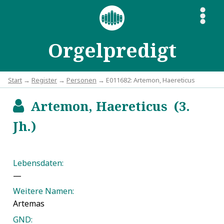
S
Orgelpredigt
Start
→
Register
→
Personen
→ E011682: Artemon, Haereticus
Artemon, Haereticus (3.
b
Jh.)
Lebensdaten:
—
Weitere Namen:
Artemas
GND: