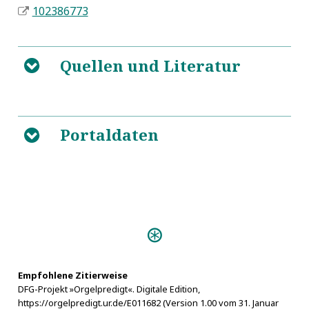
102386773
Quellen und Literatur
B
http://www.unifr.ch/bkv/kapitel.php?
5
abschnittnr=5246&ordnung=19
Portaldaten
B
Predigten:
Das rein-gestimmte Orgel-
Werk unsers Herzens (Nürnberg s.a.)
Empfohlene Zitierweise
DFG-Projekt »Orgelpredigt«. Digitale Edition,
https://orgelpredigt.ur.de/E011682 (Version 1.00 vom 31. Januar