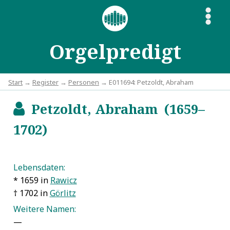
S
Orgelpredigt
Start
→
Register
→
Personen
→ E011694: Petzoldt, Abraham
Petzoldt, Abraham (1659–
b
1702)
Lebensdaten:
* 1659 in
Rawicz
† 1702 in
Görlitz
Weitere Namen:
—