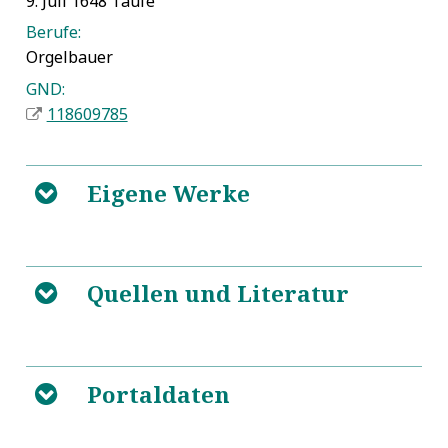
9. Juli 1648 Taufe
Berufe:
Orgelbauer
GND:
118609785
Eigene Werke
B
Magdeburg, Ulrichskirche, Arp Schnitger-Orgel
5
Quellen und Literatur
1700
B
https://de.wikipedia.org/wiki/Arp_Schnitger
5
Arp Schnitger und seine Schule. Ein
5
Portaldaten
B
Beitrag zur Geschichte des Orgelbaues im Nord- und
Ostseeküstengebiet