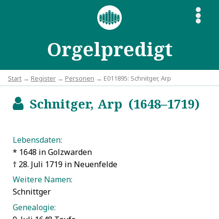
S
Orgelpredigt
Start
→
Register
→
Personen
→ E011895: Schnitger, Arp
Schnitger, Arp (1648–1719)
b
Lebensdaten:
* 1648 in Golzwarden
† 28. Juli 1719 in Neuenfelde
Weitere Namen:
Schnittger
Genealogie: