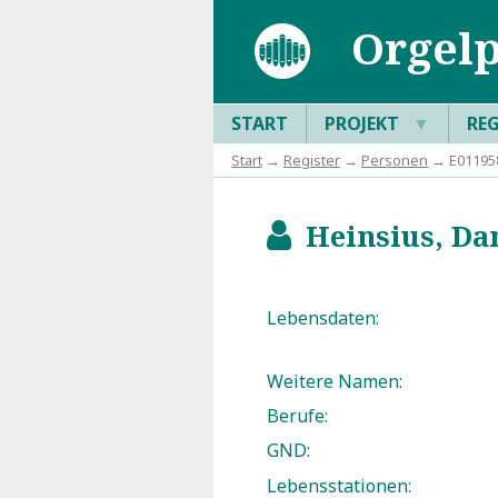
Orgelp
START
PROJEKT
▼
RE
Start
→
Register
→
Personen
→ E011958
Heinsius, Dan
b
Lebensdaten:
Weitere Namen:
Berufe:
GND:
Lebensstationen: