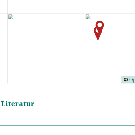
©
Op
 Literatur
https://de.wikipedia.org/wiki/Daniel_Heinsius
5