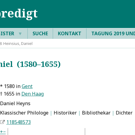
redigt
GISTER
▼
SUCHE
KONTAKT
TAGUNG 2019 UN
: Heinsius, Daniel
iel (1580–1655)
* 1580 in
Gent
† 1655 in
Den Haag
Daniel Heyns
Klassischer Philologe
|
Historiker
|
Bibliothekar
|
Dichter
118548573
+
−