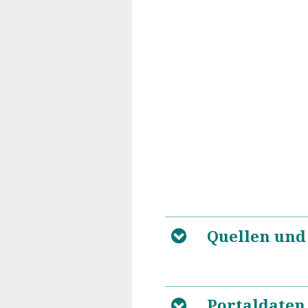
Quellen und
B
Portaldaten
B