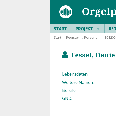
Orgelp
START
PROJEKT
▼
RE
Start
→
Register
→
Personen
→ E012006:
Fessel, Danie
b
Lebensdaten:
Weitere Namen:
Berufe:
GND: