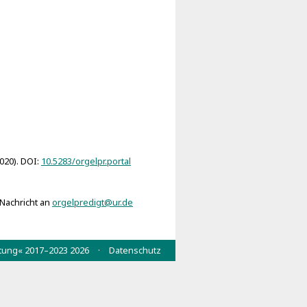
sacra (Billwerder 1728)
2020). DOI:
10.5283/orgelpr.portal
 Nachricht an
orgelpredigt@ur.de
wertung« 2017–2023 2026 ·
Datenschutz