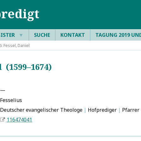
redigt
GISTER
▼
SUCHE
KONTAKT
TAGUNG 2019 UN
 Fessel, Daniel
l (1599–1674)
—
Fesselius
Deutscher evangelischer Theologe
|
Hofprediger
|
Pfarrer
116474041