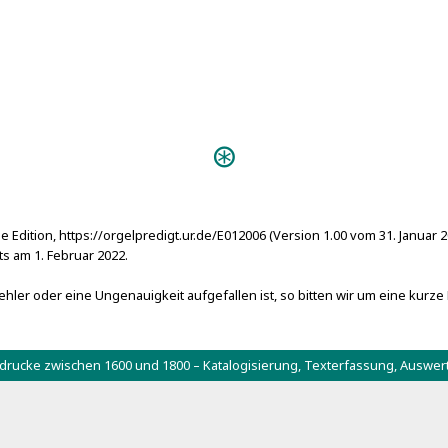
Predigten:
Hymnosophia 
e Edition, https://orgelpredigt.ur.de/E012006 (Version 1.00 vom 31. Januar 
 am 1. Februar 2022.
hler oder eine Ungenauigkeit aufgefallen ist, so bitten wir um eine kurze
tdrucke zwischen 1600 und 1800 – Katalogisierung, Texterfassung, Aus