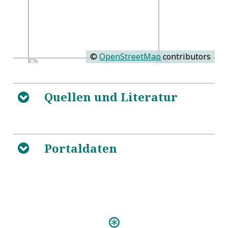
©
OpenStreetMap
contributors
Quellen und Literatur
B
5
https://de.wikipedia.org/wiki/Maria_Josepha_von_
Portaldaten
B
Predigten:
Das Neue Lied (Freiberg