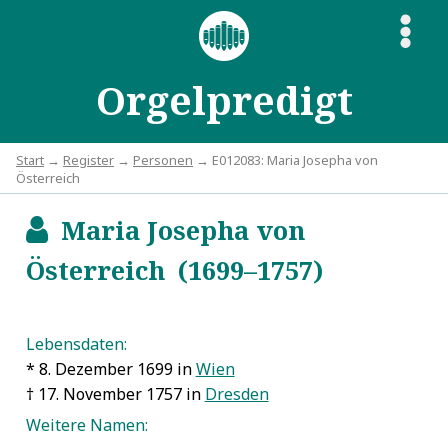
S
Orgelpredigt
Start
→
Register
→
Personen
→ E012083: Maria Josepha von
Österreich
Maria Josepha von
b
Österreich (1699–1757)
Lebensdaten:
* 8. Dezember 1699 in
Wien
† 17. November 1757 in
Dresden
Weitere Namen: