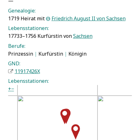
—
Genealogie:
1719 Heirat mit
Friedrich August II von Sachsen
L
Lebensstationen:
17733–1756 Kurfürstin von
Sachsen
Berufe:
Prinzessin
|
Kurfürstin
|
Königin
GND:
11917426X
Lebensstationen:
+
−