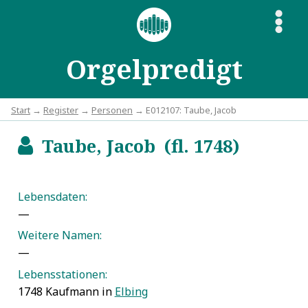
S
Orgelpredigt
Start
→
Register
→
Personen
→ E012107: Taube, Jacob
Taube, Jacob (fl. 1748)
b
Lebensdaten:
—
Weitere Namen:
—
Lebensstationen:
1748 Kaufmann in
Elbing