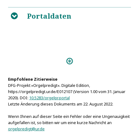
Portaldaten
B
Predigten:
Die heilige Sabbaths-
Lust an dem Herrn (Danzig 1749)
Empfohlene Zitierweise
DFG-Projekt »Orgelpredigt«. Digitale Edition,
https://orgelpredigt.ur.de/E012107 (Version 1.00 vom 31. Januar
2020). DOI:
10.5283/orgelpr.portal
Letzte Änderung dieses Dokuments am 22. August 2022.
Wenn Ihnen auf dieser Seite ein Fehler oder eine Ungenauigkeit
aufgefallen ist, so bitten wir um eine kurze Nachricht an
orgelpredigt@ur.de