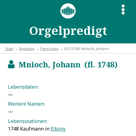
S
Orgelpredigt
Start
→
Register
→
Personen
→ E012108: Mnioch, Johann
Mnioch, Johann (fl. 1748)
b
Lebensdaten:
—
Weitere Namen:
—
Lebensstationen:
1748 Kaufmann in
Elbing