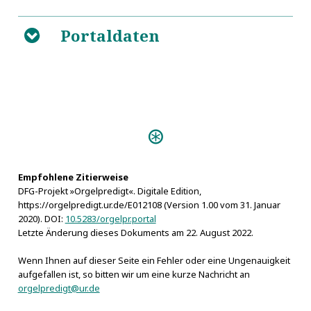
Portaldaten
B
Predigten:
Die heilige Sabbaths-
Lust an dem Herrn (Danzig 1749)
Empfohlene Zitierweise
DFG-Projekt »Orgelpredigt«. Digitale Edition,
https://orgelpredigt.ur.de/E012108 (Version 1.00 vom 31. Januar
2020). DOI:
10.5283/orgelpr.portal
Letzte Änderung dieses Dokuments am 22. August 2022.
Wenn Ihnen auf dieser Seite ein Fehler oder eine Ungenauigkeit
aufgefallen ist, so bitten wir um eine kurze Nachricht an
orgelpredigt@ur.de