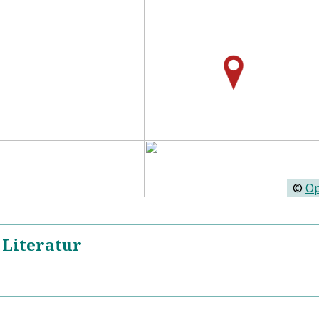
©
Op
 Literatur
https://de.wikipedia.org/wiki/Onofrio_Panvinio
5