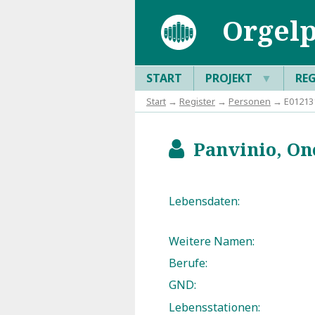
Orgelp
START
PROJEKT
▼
RE
Start
→
Register
→
Personen
→ E012131
Panvinio, Ono
b
Lebensdaten:
Weitere Namen:
Berufe:
GND:
Lebensstationen: