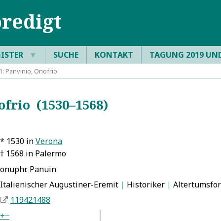
redigt
GISTER
▼
SUCHE
KONTAKT
TAGUNG 2019 UN
: Panvinio, Onofrio
frio (1530–1568)
* 1530 in
Verona
† 1568 in Palermo
onuphr. Panuin
Italienischer Augustiner-Eremit
|
Historiker
|
Altertumsfor
119421488
+
−