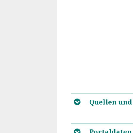
Quellen und
B
Portaldaten
B