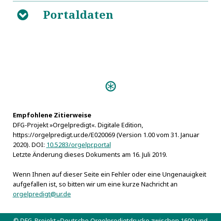
Jenischen Gebäuden. Das ist: Die F. S. Residentz-Stadt
Portaldaten
B
Jena
Predigten:
Das dem Allmächtigen
abzustattende Lob (Altenburg s.a.)
Empfohlene Zitierweise
DFG-Projekt »Orgelpredigt«. Digitale Edition,
https://orgelpredigt.ur.de/E020069 (Version 1.00 vom 31. Januar
2020). DOI:
10.5283/orgelpr.portal
Letzte Änderung dieses Dokuments am 16. Juli 2019.
Wenn Ihnen auf dieser Seite ein Fehler oder eine Ungenauigkeit
aufgefallen ist, so bitten wir um eine kurze Nachricht an
orgelpredigt@ur.de
© DFG-Projekt »Deutsche Orgelpredigtdrucke zwischen 1600 und