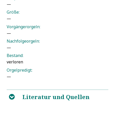
—
Größe:
—
Vorgängerorgeln:
—
Nachfolgeorgeln:
—
Bestand:
verloren
Orgelpredigt:
—
Literatur und Quellen
B
Architectus Ienensis, Abbildung Der
5