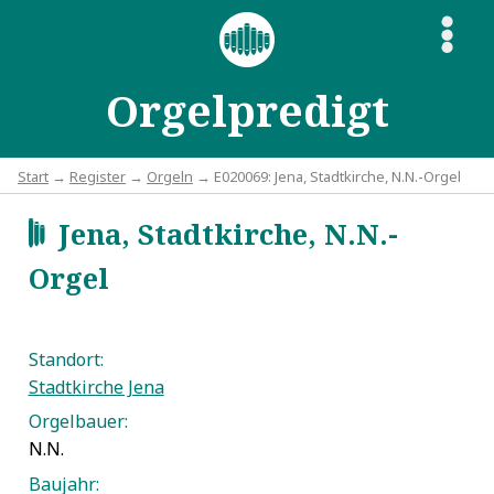
S
Orgelpredigt
Start
→
Register
→
Orgeln
→ E020069: Jena, Stadtkirche, N.N.-Orgel
Jena, Stadtkirche, N.N.-
d
Orgel
Standort:
Stadtkirche Jena
Orgelbauer:
N.N.
Baujahr: