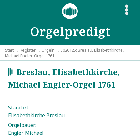
S
Orgelpredigt
Start
→
Register
→
Orgeln
→ E020125: Breslau, Elisabethkirche,
Michael Engler-Orgel 1761
Breslau, Elisabethkirche,
d
Michael Engler-Orgel 1761
Standort:
Elisabethkirche Breslau
Orgelbauer:
Engler, Michael