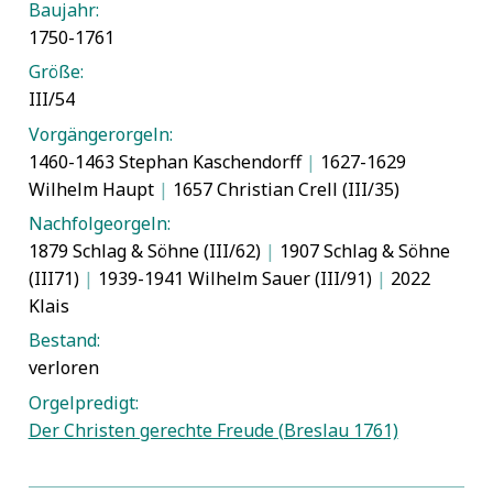
Baujahr:
1750-1761
Größe:
III/54
Vorgängerorgeln:
1460-1463 Stephan Kaschendorff
|
1627-1629
Wilhelm Haupt
|
1657 Christian Crell (III/35)
Nachfolgeorgeln:
1879 Schlag & Söhne (III/62)
|
1907 Schlag & Söhne
(III71)
|
1939-1941 Wilhelm Sauer (III/91)
|
2022
Klais
Bestand:
verloren
Orgelpredigt:
Der Christen gerechte Freude (Breslau 1761)