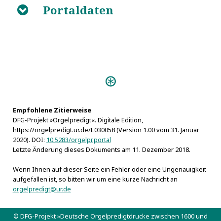
Portaldaten
B
Personen:
Weller, Georg
Weller, Jacob
Empfohlene Zitierweise
DFG-Projekt »Orgelpredigt«. Digitale Edition,
https://orgelpredigt.ur.de/E030058 (Version 1.00 vom 31. Januar
2020). DOI:
10.5283/orgelpr.portal
Letzte Änderung dieses Dokuments am 11. Dezember 2018.
Wenn Ihnen auf dieser Seite ein Fehler oder eine Ungenauigkeit
aufgefallen ist, so bitten wir um eine kurze Nachricht an
orgelpredigt@ur.de
© DFG-Projekt »Deutsche Orgelpredigtdrucke zwischen 1600 und