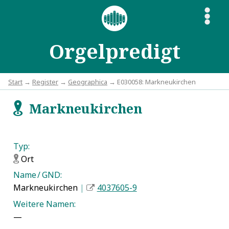
S
Orgelpredigt
Start
→
Register
→
Geographica
→ E030058: Markneukirchen
Markneukirchen
f
Typ:
Ort
f
Name / GND:
Markneukirchen
|
4037605-9
Weitere Namen:
—