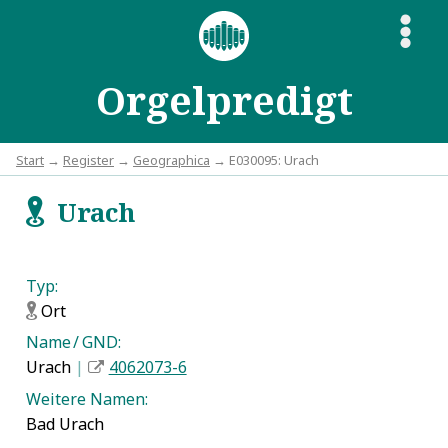
S
Orgelpredigt
Start
→
Register
→
Geographica
→ E030095: Urach
Urach
f
Typ:
Ort
f
Name / GND:
Urach
|
4062073-6
Weitere Namen:
Bad Urach