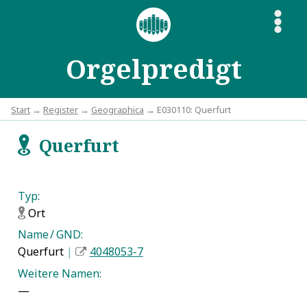
S
Orgelpredigt
Start
→
Register
→
Geographica
→ E030110: Querfurt
Querfurt
f
Typ:
Ort
f
Name / GND:
Querfurt
|
4048053-7
Weitere Namen:
—