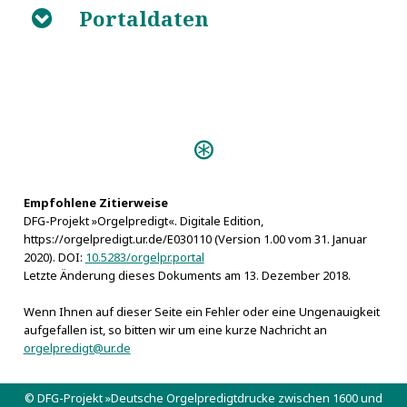
Portaldaten
B
Personen:
Olearius, Johann Christian
Olearius, Johannes
Weise, Johann
Empfohlene Zitierweise
DFG-Projekt »Orgelpredigt«. Digitale Edition,
https://orgelpredigt.ur.de/E030110 (Version 1.00 vom 31. Januar
2020). DOI:
10.5283/orgelpr.portal
Letzte Änderung dieses Dokuments am 13. Dezember 2018.
Wenn Ihnen auf dieser Seite ein Fehler oder eine Ungenauigkeit
aufgefallen ist, so bitten wir um eine kurze Nachricht an
orgelpredigt@ur.de
© DFG-Projekt »Deutsche Orgelpredigtdrucke zwischen 1600 und