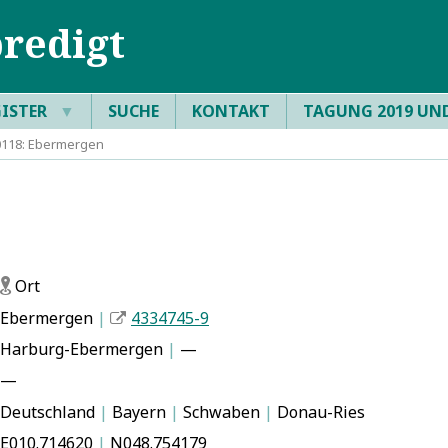
redigt
GISTER
▼
SUCHE
KONTAKT
TAGUNG 2019 UN
118: Ebermergen
Ort
f
Ebermergen
|
4334745-9
Harburg-Ebermergen
|
—
—
Deutschland
|
Bayern
|
Schwaben
|
Donau-Ries
E010.714620
|
N048.754179