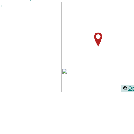
+
−
©
Op