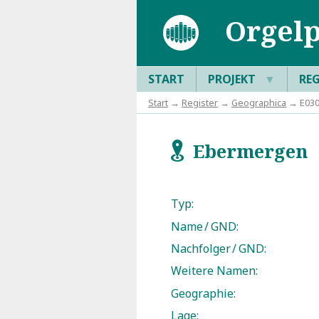
Orgelp
START
PROJEKT
▼
RE
Start
→
Register
→
Geographica
→ E030
Ebermergen
f
Typ:
Name / GND:
Nachfolger / GND:
Weitere Namen:
Geographie:
Lage: