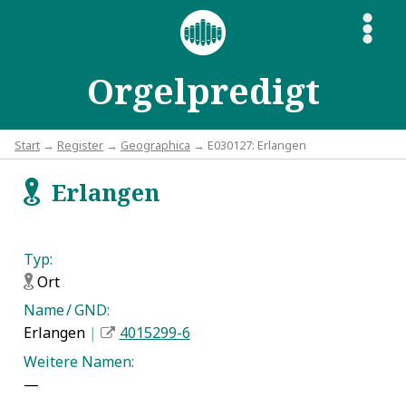
S
Orgelpredigt
Start
→
Register
→
Geographica
→ E030127: Erlangen
Erlangen
f
Typ:
Ort
f
Name / GND:
Erlangen
|
4015299-6
Weitere Namen:
—