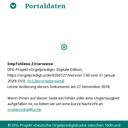
Portaldaten
B
Predigten:
Denck- und Danck-Säule
(Rothenburg ob der Tauber [1673])
Orgel Weih-Predigt
Empfohlene Zitierweise
DFG-Projekt »Orgelpredigt«. Digitale Edition,
(Ansbach 1709)
https://orgelpredigt.ur.de/E030127 (Version 1.00 vom 31. Januar
Personen:
2020). DOI:
10.5283/orgelpr.portal
Caspari, Karl Heinrich
Letzte Änderung dieses Dokuments am 27. November 2018.
Korhammer, Georg Adam
Wenn Ihnen auf dieser Seite ein Fehler oder eine Ungenauigkeit
aufgefallen ist, so bitten wir um eine kurze Nachricht an
orgelpredigt@ur.de
© DFG-Projekt »Deutsche Orgelpredigtdrucke zwischen 1600 und