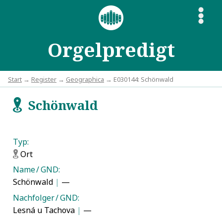
S
Orgelpredigt
Start
→
Register
→
Geographica
→ E030144: Schönwald
Schönwald
f
Typ:
Ort
f
Name / GND:
Schönwald
|
—
Nachfolger / GND:
Lesná u Tachova
|
—