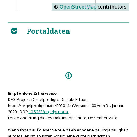
©
OpenStreetMap
contributors
Portaldaten
B
Personen:
Dörffel, Christoph
Empfohlene Zitierweise
DFG-Projekt »Orgelpredigt«. Digitale Edition,
https://orgelpredigt.ur.de/E030144 (Version 1.00 vom 31. Januar
2020). DOI:
10.5283/orgelpr.portal
Letzte Änderung dieses Dokuments am 18. Dezember 2018.
Wenn Ihnen auf dieser Seite ein Fehler oder eine Ungenauigkeit
aufgefallen ist, so bitten wir um eine kurze Nachricht an