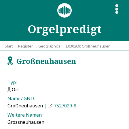
S
Orgelpredigt
Start
→
Register
→
Geographica
→ E030269: Großneuhausen
Großneuhausen
f
Typ:
Ort
f
Name / GND:
Großneuhausen
|
7527029-8
Weitere Namen:
Grossneuhausen