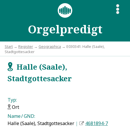
S
Orgelpredigt
Start
→
Register
→
Geographica
→ E030341: Halle (Saale),
Stadtgottesacker
Halle (Saale),
f
Stadtgottesacker
Typ:
Ort
f
Name / GND:
Halle (Saale), Stadtgottesacker
|
4681894-7