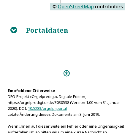
©
OpenStreetMap
contributors
Portaldaten
B
Predigten:
Christliche Orgel-Predigt (Danzig
s.a.)
Empfohlene Zitierweise
Personen:
DFG-Projekt »Orgelpredigt«. Digitale Edition,
Peter I. von Russland
https://orgelpredigt.ur.de/E030538 (Version 1.00 vom 31. Januar
Schmidt, Paul
2020). DOI:
10.5283/orgelpr.portal
Wolff, Christian
Letzte Änderung dieses Dokuments am 3. Juni 2019.
Wenn Ihnen auf dieser Seite ein Fehler oder eine Ungenauigkeit
aufgefallen ist, so bitten wir um eine kurze Nachricht an