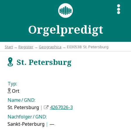
S
Orgelpredigt
Start
→
Register
→
Geographica
→ E030538: St. Petersburg
St. Petersburg
f
Typ:
Ort
f
Name / GND:
St. Petersburg
|
4267026-3
Nachfolger / GND:
Sankt-Peterburg
|
—