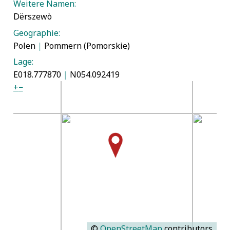
Weitere Namen:
Dërszewò
Geographie:
Polen
|
Pommern (Pomorskie)
Lage:
E018.777870
|
N054.092419
+
−
©
OpenStreetMap
contributors