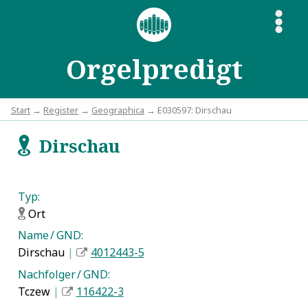
S
Orgelpredigt
Start
→
Register
→
Geographica
→ E030597: Dirschau
Dirschau
f
Typ:
Ort
f
Name / GND:
Dirschau
|
4012443-5
Nachfolger / GND:
Tczew
|
116422-3