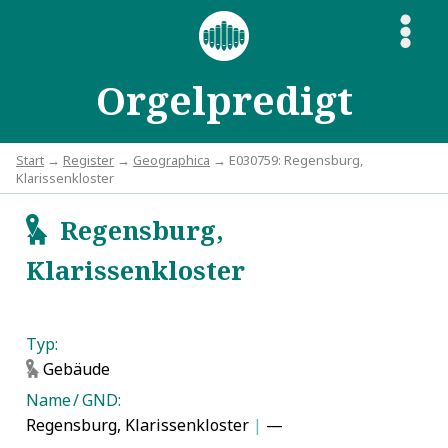
S
Orgelpredigt
Start
→
Register
→
Geographica
→ E030759: Regensburg,
Klarissenkloster
Regensburg,
g
Klarissenkloster
Typ:
Gebäude
g
Name / GND:
Regensburg, Klarissenkloster
|
—