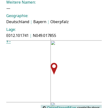
Weitere Namen:
—
Geographie:
Deutschland
|
Bayern
|
Oberpfalz
Lage:
E012.101741
|
N049.017855
+
−
©
OpenStreetMap
contributors