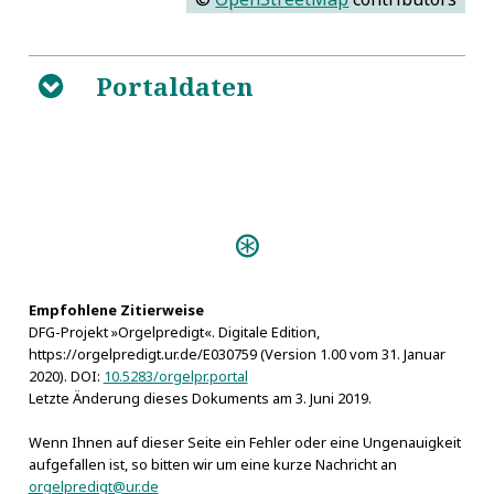
Portaldaten
B
Predigten:
Musicalische Orgel= Lob= und
Ehren=Predigt (s.l. 1751)
Empfohlene Zitierweise
DFG-Projekt »Orgelpredigt«. Digitale Edition,
https://orgelpredigt.ur.de/E030759 (Version 1.00 vom 31. Januar
2020). DOI:
10.5283/orgelpr.portal
Letzte Änderung dieses Dokuments am 3. Juni 2019.
Wenn Ihnen auf dieser Seite ein Fehler oder eine Ungenauigkeit
aufgefallen ist, so bitten wir um eine kurze Nachricht an
orgelpredigt@ur.de