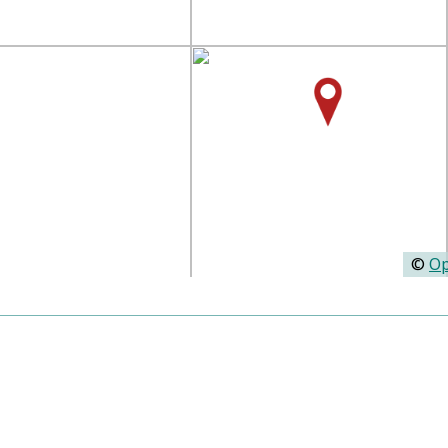
©
Op
Predigten:
D