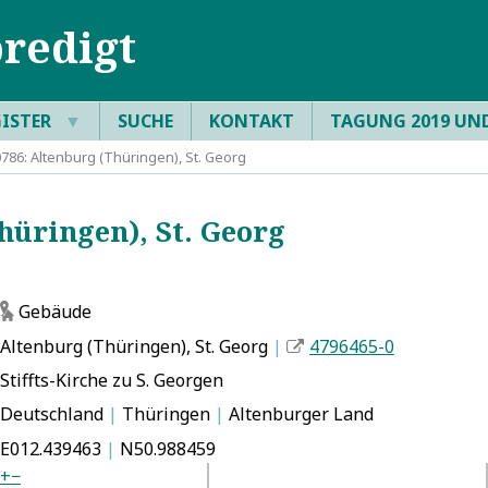
redigt
GISTER
▼
SUCHE
KONTAKT
TAGUNG 2019 UN
86: Altenburg (Thüringen), St. Georg
üringen), St. Georg
Gebäude
g
Altenburg (Thüringen), St. Georg
|
4796465-0
Stiffts-Kirche zu S. Georgen
Deutschland
|
Thüringen
|
Altenburger Land
E012.439463
|
N50.988459
+
−