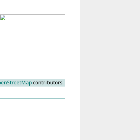
enStreetMap
contributors
as dem Allmächtigen