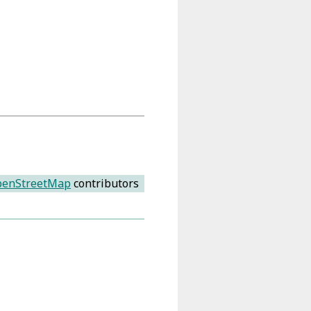
enStreetMap
contributors
lico 1596-1609