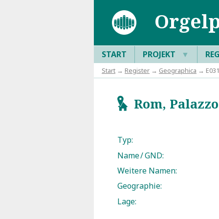
Orgelp
START
PROJEKT
▼
RE
Start
→
Register
→
Geographica
→ E0310
Rom, Palazzo 
g
Typ:
Name / GND:
Weitere Namen:
Geographie:
Lage: