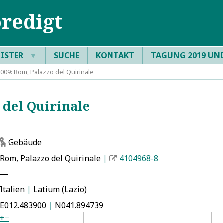
redigt
GISTER
▼
SUCHE
KONTAKT
TAGUNG 2019 UN
09: Rom, Palazzo del Quirinale
del Quirinale
Gebäude
g
Rom, Palazzo del Quirinale
|
4104968-8
—
Italien
|
Latium (Lazio)
E012.483900
|
N041.894739
+
−