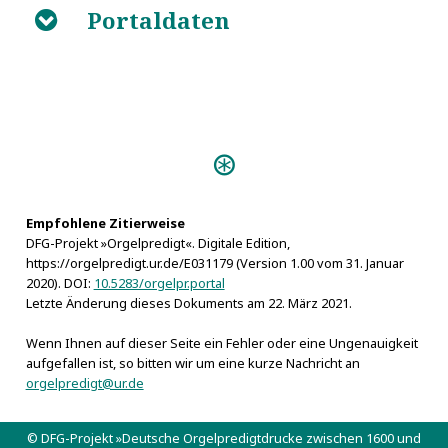
Portaldaten
B
Predigten:
Die Billige Orgel-Freude (Danzig
1739)
Empfohlene Zitierweise
Personen:
DFG-Projekt »Orgelpredigt«. Digitale Edition,
Henrichsdorff, Johann David
https://orgelpredigt.ur.de/E031179 (Version 1.00 vom 31. Januar
2020). DOI:
10.5283/orgelpr.portal
Letzte Änderung dieses Dokuments am 22. März 2021.
Wenn Ihnen auf dieser Seite ein Fehler oder eine Ungenauigkeit
aufgefallen ist, so bitten wir um eine kurze Nachricht an
orgelpredigt@ur.de
© DFG-Projekt »Deutsche Orgelpredigtdrucke zwischen 1600 und