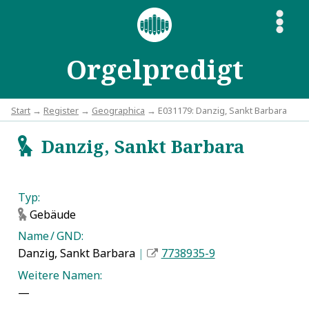
S
Orgelpredigt
Start
→
Register
→
Geographica
→ E031179: Danzig, Sankt Barbara
Danzig, Sankt Barbara
g
Typ:
Gebäude
g
Name / GND:
Danzig, Sankt Barbara
|
7738935-9
Weitere Namen:
—