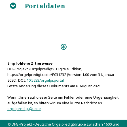
Portaldaten
B
Predigten:
Vivum Dei Organum
(Schneeberg s.a.)
Empfohlene Zitierweise
Orgeln:
DFG-Projekt »Orgelpredigt«. Digitale Edition,
Wien, Michaelerkirche, Johann David-Sieber-Orgel
https://orgelpredigt.ur.de/E031232 (Version 1.00 vom 31. Januar
1714
2020). DOI:
10.5283/orgelpr.portal
Letzte Änderung dieses Dokuments am 6. August 2021.
Wenn Ihnen auf dieser Seite ein Fehler oder eine Ungenauigkeit
aufgefallen ist, so bitten wir um eine kurze Nachricht an
orgelpredigt@ur.de
© DFG-Projekt »Deutsche Orgelpredigtdrucke zwischen 1600 und