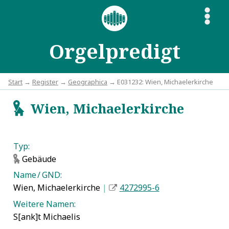
S
Orgelpredigt
Start
→
Register
→
Geographica
→ E031232: Wien, Michaelerkirche
Wien, Michaelerkirche
g
Typ:
Gebäude
g
Name / GND:
Wien, Michaelerkirche
|
4272995-6
Weitere Namen:
S[ank]t Michaelis