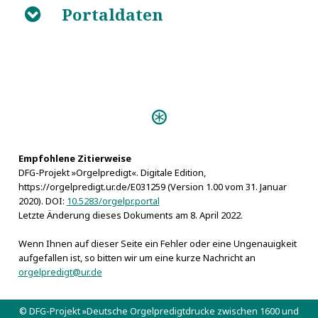
Portaldaten
B
Predigten:
Einweihungs-Predigt (Berlin
1730)
Empfohlene Zitierweise
Orgeln:
DFG-Projekt »Orgelpredigt«. Digitale Edition,
Frederiksborg, Compenius-Orgel 1610
https://orgelpredigt.ur.de/E031259 (Version 1.00 vom 31. Januar
2020). DOI:
10.5283/orgelpr.portal
Letzte Änderung dieses Dokuments am 8. April 2022.
Wenn Ihnen auf dieser Seite ein Fehler oder eine Ungenauigkeit
aufgefallen ist, so bitten wir um eine kurze Nachricht an
orgelpredigt@ur.de
© DFG-Projekt »Deutsche Orgelpredigtdrucke zwischen 1600 und