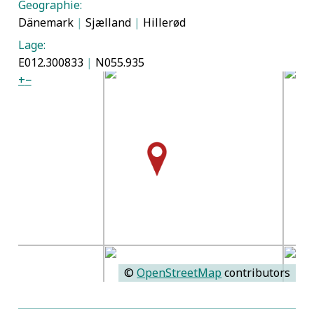
Geographie:
Dänemark
|
Sjælland
|
Hillerød
Lage:
E012.300833
|
N055.935
+
−
©
OpenStreetMap
contributors