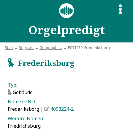
S
Orgelpredigt
Start
→
Register
→
Geographica
→ E031259: Frederiksborg
Frederiksborg
g
Typ:
Gebäude
g
Name / GND:
Frederiksborg
|
4093224-2
Weitere Namen:
Friedrichsburg