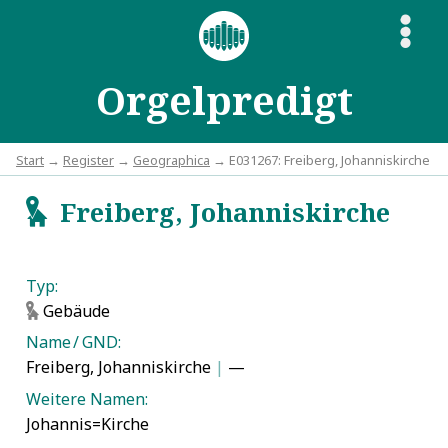
S
Orgelpredigt
Start
→
Register
→
Geographica
→ E031267: Freiberg, Johanniskirche
Freiberg, Johanniskirche
g
Typ:
Gebäude
g
Name / GND:
Freiberg, Johanniskirche
|
—
Weitere Namen:
Johannis=Kirche