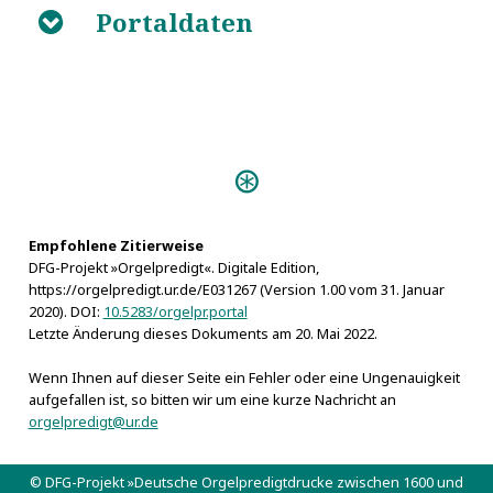
Portaldaten
B
Predigten:
Das Neue Lied (Freiberg
1735)
Empfohlene Zitierweise
Orgeln:
DFG-Projekt »Orgelpredigt«. Digitale Edition,
Freiberg, Johanniskirche, Gottfried Silbermann-
https://orgelpredigt.ur.de/E031267 (Version 1.00 vom 31. Januar
Orgel 1719
2020). DOI:
10.5283/orgelpr.portal
Letzte Änderung dieses Dokuments am 20. Mai 2022.
Wenn Ihnen auf dieser Seite ein Fehler oder eine Ungenauigkeit
aufgefallen ist, so bitten wir um eine kurze Nachricht an
orgelpredigt@ur.de
© DFG-Projekt »Deutsche Orgelpredigtdrucke zwischen 1600 und