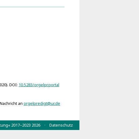
 Mit fünf Tabellen, einer
phirten Ansichten
as heilige und fröliche
2020). DOI:
10.5283/orgelpr.portal
 Nachricht an
orgelpredigt@ur.de
wertung« 2017–2023 2026 ·
Datenschutz