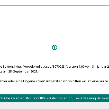
Beschreibung des Oberamts Balingen.
5
geognostisch kolorirten Karte des Oberamts und drei lithogra
Predigten:
D
Aufsehen (Tübingen 1767)
e Edition, https://orgelpredigt.ur.de/E070023 (Version 1.00 vom 31. Januar 
s am 28. September 2021.
hler oder eine Ungenauigkeit aufgefallen ist, so bitten wir um eine kurze
tdrucke zwischen 1600 und 1800 – Katalogisierung, Texterfassung, Aus