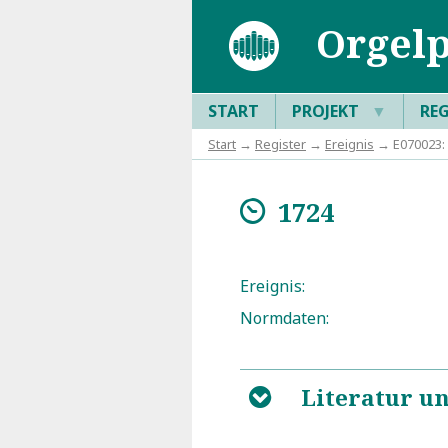
Orgelp
START
PROJEKT
▼
RE
Start
→
Register
→
Ereignis
→ E070023:
1724
m
Ereignis:
Normdaten:
Literatur u
B