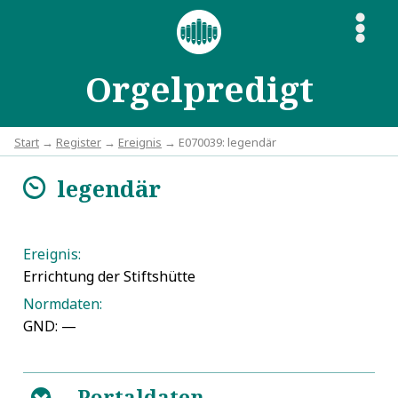
S
Orgelpredigt
Start
→
Register
→
Ereignis
→ E070039: legendär
legendär
m
Ereignis:
Errichtung der Stiftshütte
Normdaten:
GND: —
Portaldaten
B