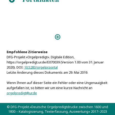
Predigten:
Das dem Allmächtigen
abzustattende Lob (Altenburg s.a.)
Empfohlene Zitierweise
DFG-Projekt »Orgelpredigt«. Digitale Edition,
https://orgelpredigt.ur.de/E070039 (Version 1.00 vom 31. Januar
2020). DOI:
10.5283/orgelpr.portal
Letzte Änderung dieses Dokuments am 29. Mai 2019.
Wenn Ihnen auf dieser Seite ein Fehler oder eine Ungenauigkeit
aufgefallen ist, so bitten wir um eine kurze Nachricht an
orgelpredigt@ur.de
© DFG-Projekt »Deutsche Orgelpredigtdrucke zwischen 1600 und
1800 – Katalogisierung, Texterfassung, Auswertung« 2017–2023