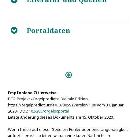
5
Portaldaten
https://de.wikipedia.org/wiki/Eroberung_von_Jerusale
B
Predigten:
Stimme des Predigers (1737)
Empfohlene Zitierweise
DFG-Projekt »Orgelpredigt«. Digitale Edition,
https://orgelpredigt.ur.de/E070059 (Version 1.00 vom 31. Januar
2020). DOI:
10.5283/orgelpr.portal
Letzte Änderung dieses Dokuments am 15. Oktober 2020.
Wenn Ihnen auf dieser Seite ein Fehler oder eine Ungenauigkeit
aufgefallen ist, so bitten wir um eine kurze Nachricht an