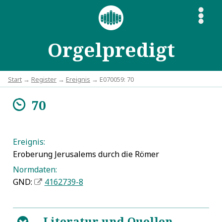
S
Orgelpredigt
Start
→
Register
→
Ereignis
→ E070059: 70
70
m
Ereignis:
Eroberung Jerusalems durch die Römer
Normdaten:
GND:
4162739-8
Literatur und Quellen
B