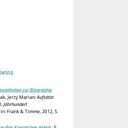
Danzig
nzelheiten zur Biographie
lak, Jerzy Marian:
Aufsätze
0. Jahrhundert
in: Frank & Timme, 2012, S.
reußen Königlichen Anteils
, S.