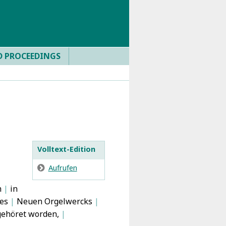
D PROCEEDINGS
Volltext-Edition
E
Aufrufen
h
|
in
es
|
Neuen Orgelwercks
|
ehöret worden,
|