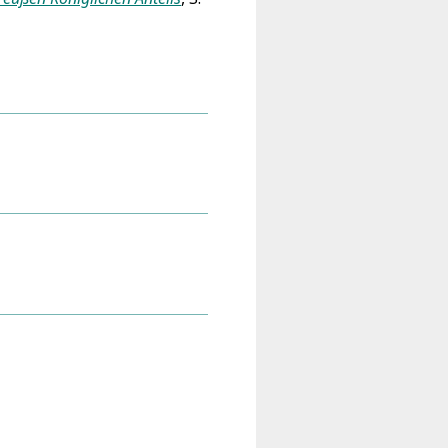
helwig
ig
el-Freude (Danzig 1739)