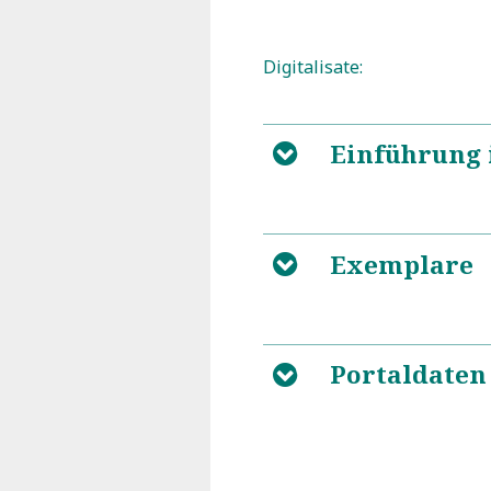
Digitalisate:
Einführung 
B
Exemplare
B
1
Zum historischen Kon
2
Die Orgelpredigt
3
Quellenbeschreibung
4
Einzelanmerkungen
Portaldaten
B
1
Gdańsk, Archiwum P
w Gdańsku (PL-GDap): 
q 28, S. 5–62
2
Einzelanmerkungen