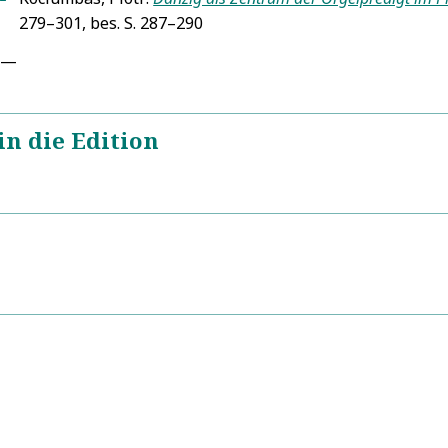
279–301, bes. S. 287–290
—
in die Edition
1
8
text
8
aństwowe
Samuel Sc
L
300, R/Pp
Heinrich Keltz
Jonathan Heller
Danz
L
L
L
Predigten:
Die Billige Org