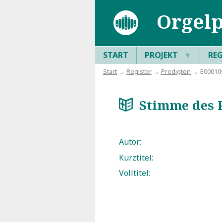
Orgelp
START
PROJEKT
▼
RE
Start
→
Register
→
Predigten
→ E000109
Stimme des P
a
Autor:
Kurztitel:
Volltitel: