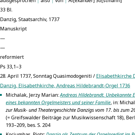
außgesprochen
|
also
|
von
|
Al[exander] So[stmann]
33 Bl.
Danzig, Staatsarchiv, 1737
Manuskript
—
—
reformiert
Ps 33,1–3
28. April 1737, Sonntag Quasimodogeniti /
Elisabethkirche 
Danzig, Elisabethkirche, Andreas Hildebrandt-Orgel 1736
Michalak, Jerzy Marian:
Andreas Hildebrandt. Unbekannte Ei
5
eines bekannten Orgelmeisters und seiner Familie
, in: Micha
zur Musik- und Theatergeschichte Danzigs vom 17. bis zum 2
(= Greifswalder Beiträge zur Musikwissenschaft 18), Berl
193–209, bes. S. 204
Kociumbas, Piotr:
Danzig als Zentrum der Orgelpredigt im P
5