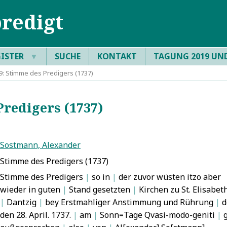
redigt
GISTER
▼
SUCHE
KONTAKT
TAGUNG 2019 UN
: Stimme des Predigers (1737)
redigers (1737)
Sostmann, Alexander
Stimme des Predigers (1737)
Stimme des Predigers
|
so in
|
der zuvor wüsten itzo aber
wieder in guten
|
Stand gesetzten
|
Kirchen zu St. Elisabet
|
Dantzig
|
bey Erstmahliger Anstimmung und Rührung
|
d
den 28. April. 1737.
|
am
|
Sonn=Tage Qvasi-modo-geniti
|
g