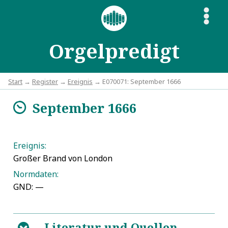
S
Orgelpredigt
Start
→
Register
→
Ereignis
→ E070071: September 1666
September 1666
m
Ereignis:
Großer Brand von London
Normdaten:
GND: —
Literatur und Quellen
B