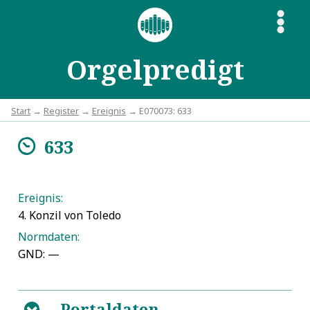
S
Orgelpredigt
Start
→
Register
→
Ereignis
→ E070073: 633
633
m
Ereignis:
4. Konzil von Toledo
Normdaten:
GND: —
Portaldaten
B