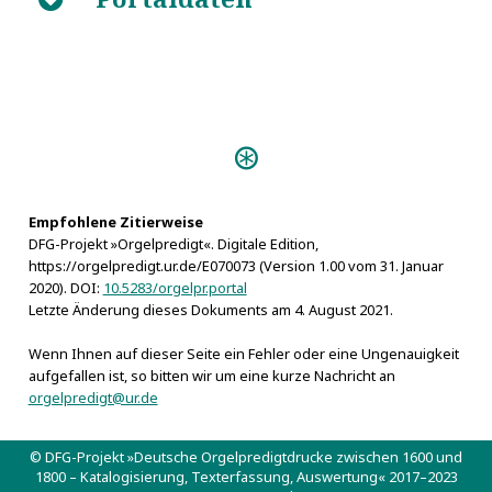
Predigten:
Vivum Dei Organum
(Schneeberg s.a.)
Empfohlene Zitierweise
DFG-Projekt »Orgelpredigt«. Digitale Edition,
https://orgelpredigt.ur.de/E070073 (Version 1.00 vom 31. Januar
2020). DOI:
10.5283/orgelpr.portal
Letzte Änderung dieses Dokuments am 4. August 2021.
Wenn Ihnen auf dieser Seite ein Fehler oder eine Ungenauigkeit
aufgefallen ist, so bitten wir um eine kurze Nachricht an
orgelpredigt@ur.de
© DFG-Projekt »Deutsche Orgelpredigtdrucke zwischen 1600 und
1800 – Katalogisierung, Texterfassung, Auswertung« 2017–2023