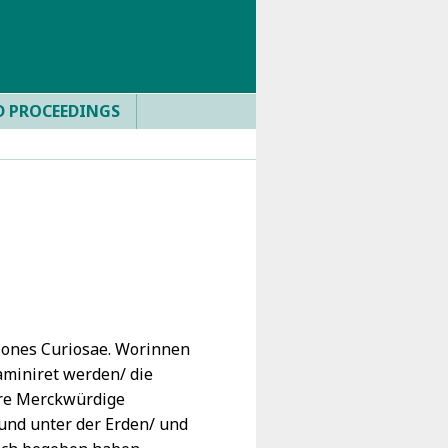
D PROCEEDINGS
iones Curiosae. Worinnen
aminiret werden/ die
ere Merckwürdige
und unter der Erden/ und