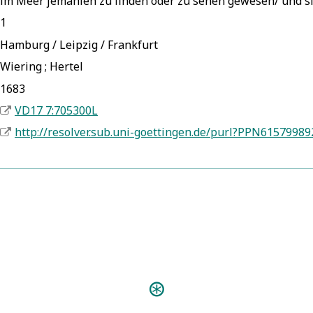
im Meer jemahlen zu finden oder zu sehen gewesen/ und 
1
Hamburg / Leipzig / Frankfurt
Wiering ; Hertel
1683
VD17 7:705300L
http://resolver.sub.uni-goettingen.de/purl?PPN61579989
Predigten:
Organo-Praxis My
Personen:
Happel, Eberhard Werner