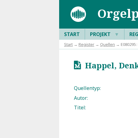
Orgelp
START
PROJEKT
▼
RE
Start
→
Register
→
Quellen
→ E080295: 
Happel, Denkw
u
Quellentyp:
Autor:
Titel: