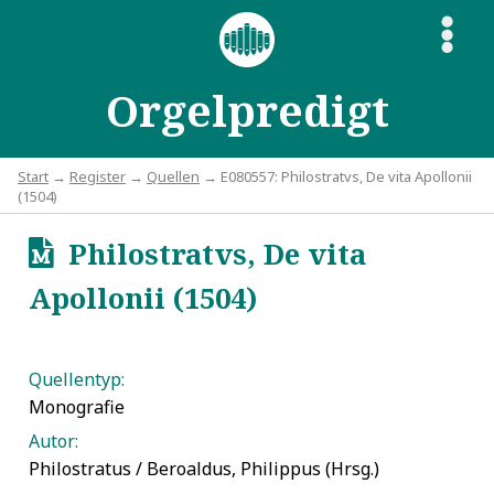
S
Orgelpredigt
Start
→
Register
→
Quellen
→ E080557: Philostratvs, De vita Apollonii
(1504)
Philostratvs, De vita
u
Apollonii (1504)
Quellentyp:
Monografie
Autor:
Philostratus / Beroaldus, Philippus (Hrsg.)