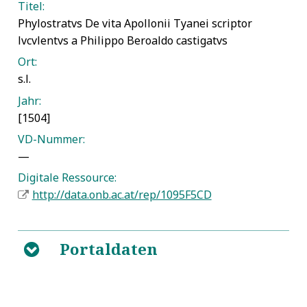
Titel:
Phylostratvs De vita Apollonii Tyanei scriptor
lvcvlentvs a Philippo Beroaldo castigatvs
Ort:
s.l.
Jahr:
[1504]
VD-Nummer:
—
Digitale Ressource:
http://data.onb.ac.at/rep/1095F5CD
Portaldaten
B