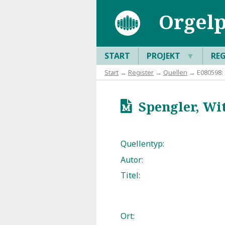
Orgelp
START
PROJEKT
▼
RE
Start
→
Register
→
Quellen
→ E080598: 
Spengler, Wit
u
Quellentyp:
Autor:
Titel:
Ort: