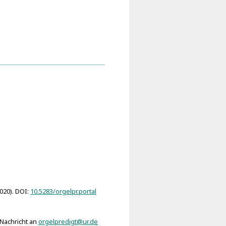
l Weih-Predigt (Ansbach
2020). DOI:
10.5283/orgelpr.portal
 Nachricht an
orgelpredigt@ur.de