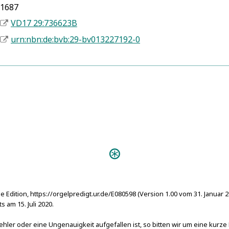
1687
VD17 29:736623B
urn:nbn:de:bvb:29-bv013227192-0
Predigten:
Orge
1709)
Personen:
Spengler, Johann Friedrich
e Edition, https://orgelpredigt.ur.de/E080598 (Version 1.00 vom 31. Januar 
am 15. Juli 2020.
hler oder eine Ungenauigkeit aufgefallen ist, so bitten wir um eine kurze