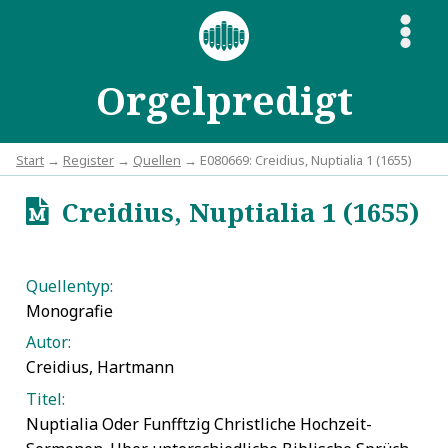
S
Orgelpredigt
Start
→
Register
→
Quellen
→ E080669: Creidius, Nuptialia 1 (1655)
Creidius, Nuptialia 1 (1655)
u
Quellentyp:
Monografie
Autor:
Creidius, Hartmann
Titel:
Nuptialia Oder Funfftzig Christliche Hochzeit-