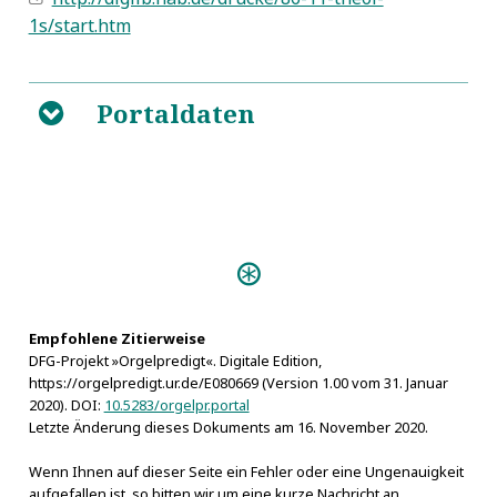
1s/start.htm
Portaldaten
B
Predigten:
Einweihungs-Predigt (Görlitz
1704)
Empfohlene Zitierweise
Personen:
DFG-Projekt »Orgelpredigt«. Digitale Edition,
Creidius, Hartmann
https://orgelpredigt.ur.de/E080669 (Version 1.00 vom 31. Januar
2020). DOI:
10.5283/orgelpr.portal
Letzte Änderung dieses Dokuments am 16. November 2020.
Wenn Ihnen auf dieser Seite ein Fehler oder eine Ungenauigkeit
aufgefallen ist, so bitten wir um eine kurze Nachricht an