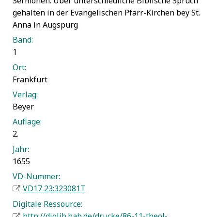
Sermonen. Uber unterschiedliche Biblische Sprüch
gehalten in der Evangelischen Pfarr-Kirchen bey St.
Anna in Augspurg
Band:
1
Ort:
Frankfurt
Verlag:
Beyer
Auflage:
2.
Jahr:
1655
VD-Nummer:
VD17 23:323081T
Digitale Ressource:
http://diglib.hab.de/drucke/86-11-theol-