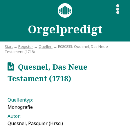
S
Orgelpredigt
Start
→
Register
→
Quellen
→ E080835: Quesnel, Das Neue
Testament (1718)
Quesnel, Das Neue
u
Testament (1718)
Quellentyp:
Monografie
Autor:
Quesnel, Pasquier (Hrsg.)