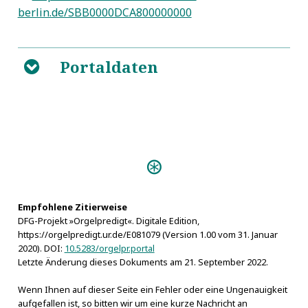
berlin.de/SBB0000DCA800000000
Portaldaten
B
Predigten:
Die heilige Sabbaths-
Lust an dem Herrn (Danzig 1749)
Empfohlene Zitierweise
Personen:
DFG-Projekt »Orgelpredigt«. Digitale Edition,
Ludwig, Johann Adam Jakob
https://orgelpredigt.ur.de/E081079 (Version 1.00 vom 31. Januar
2020). DOI:
10.5283/orgelpr.portal
Letzte Änderung dieses Dokuments am 21. September 2022.
Wenn Ihnen auf dieser Seite ein Fehler oder eine Ungenauigkeit
aufgefallen ist, so bitten wir um eine kurze Nachricht an