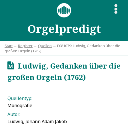
S
Orgelpredigt
Start
→
Register
→
Quellen
→ E081079: Ludwig, Gedanken über die
großen Orgeln (1762)
Ludwig, Gedanken über die
u
großen Orgeln (1762)
Quellentyp:
Monografie
Autor:
Ludwig, Johann Adam Jakob