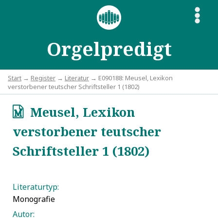
S
Orgelpredigt
Start
→
Register
→
Literatur
→ E090188: Meusel, Lexikon
verstorbener teutscher Schriftsteller 1 (1802)
Meusel, Lexikon
q
verstorbener teutscher
Schriftsteller 1 (1802)
Literaturtyp:
Monografie
Autor: